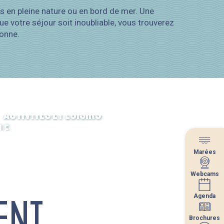
és en pleine nature ou en bord de mer. Une
ue votre séjour soit inoubliable, vous trouverez
tonne.
ACTIVITÉS ET LOISIRS
LE
Marées
Marées
Webcams
Webcams
Agenda
Agenda
ENT
Brochures
Brochures