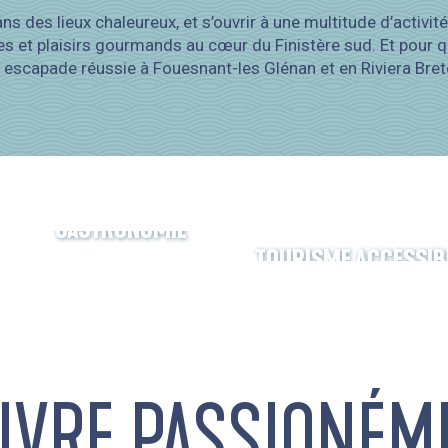
s des lieux chaleureux, et s’ouvrir à une multitude d’activit
tes et plaisirs gourmands au cœur du Finistère sud. Et pour q
e escapade réussie à Fouesnant-les Glénan et en Riviera Bre
GASTRONOMIE
TOURISME ACCESSIB
VIVRE PASSIONÉM