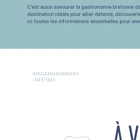
C’est aussi savourer la gastronomie bretonne dan
destination idéale pour allier détente, découver
ici toutes les informations essentielles pour un
HÉBERGEMENTS
AGENDA
À 