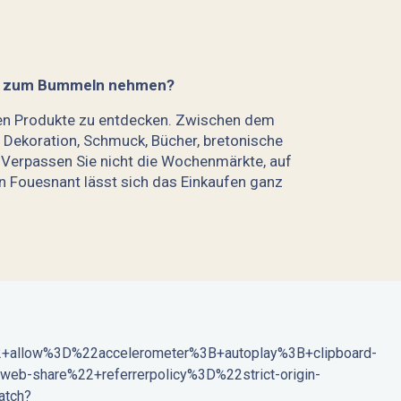
eit zum Bummeln nehmen?
alen Produkte zu entdecken. Zwischen dem
, Dekoration, Schmuck, Bücher, bretonische
h. Verpassen Sie nicht die Wochenmärkte, auf
In Fouesnant lässt sich das Einkaufen ganz
llow%3D%22accelerometer%3B+autoplay%3B+clipboard-
eb-share%22+referrerpolicy%3D%22strict-origin-
atch?