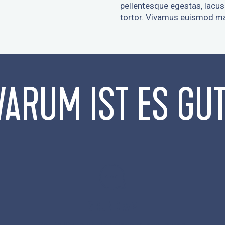
pellentesque egestas, lacus a
tortor. Vivamus euismod ma
ARUM IST ES GU
GRUND #2