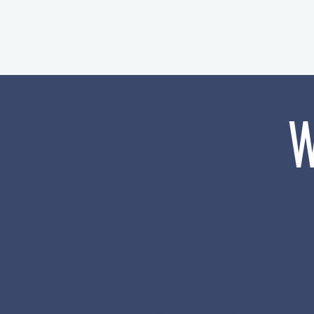
W
GRUND #1