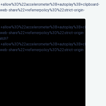
llow%3D%22accelerometer%3B+autoplay%3B+clipboard-
eb-share%22+referrerpolicy%3D%22strict-origin-
llow%3D%22accelerometer%3B+autoplay%3B+clipboard-
eb-share%22+referrerpolicy%3D%22strict-origin-
atch?
llow%3D%22accelerometer%3B+autoplay%3B+clipboard-
eb-share%22+referrerpolicy%3D%22strict-origin-