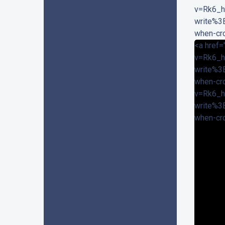
Le Salon d'Auré
v=Rk6_h
2
U Express
EDITORIAL -
write%3
Babylone Bay
TEIL 2
when-cr
Café de la Place
<a href=
INTERSPORT
3
STARKE
v=Rk6_h
Les Savons de Juliette
PUNKTE
write%3
when-cr
4
EDITORIAL -
v=Rk6_h
TEIL 3
write%3
when-cr