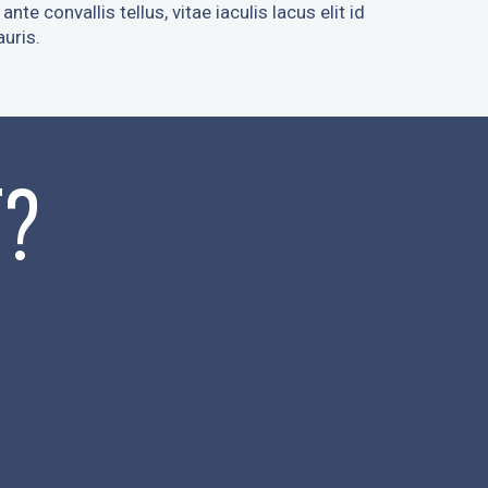
nte convallis tellus, vitae iaculis lacus elit id
uris.
T?
GRUND #3