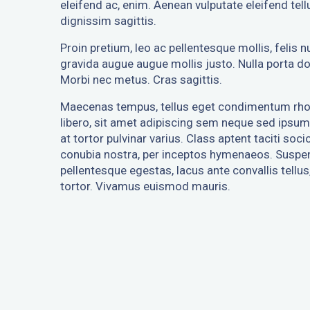
eleifend ac, enim. Aenean vulputate eleifend tellu
dignissim sagittis.
Proin pretium, leo ac pellentesque mollis, felis n
gravida augue augue mollis justo. Nulla porta do
Morbi nec metus. Cras sagittis.
Maecenas tempus, tellus eget condimentum r
libero, sit amet adipiscing sem neque sed ipsu
at tortor pulvinar varius. Class aptent taciti soc
conubia nostra, per inceptos hymenaeos. Suspen
pellentesque egestas, lacus ante convallis tellus, 
tortor. Vivamus euismod mauris.