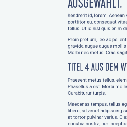
AUSGEWÄHLT.
hendrerit id, lorem. Aenean v
porttitor eu, consequat vita
tellus. Ut id nisl quis enim d
Proin pretium, leo ac pellent
gravida augue augue mollis 
Morbi nec metus. Cras sagit
TITEL 4 AUS DEM 
Praesent metus tellus, elem
Phasellus a est. Morbi molli
Curabiturur turpis.
Maecenas tempus, tellus 
libero, sit amet adipiscing
at tortor pulvinar varius. Cl
conubia nostra, per incept