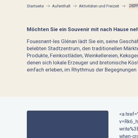
SHOPP
Startseite
Aufenthalt
Aktivitäten und Freizeit
Möchten Sie ein Souvenir mit nach Hause ne
Fouesnant-les Glénan lädt Sie ein, seine Gesch
belebten Stadtzentrum, den traditionellen Märkt
Produkte, Feinkostläden, Weinkellereien, Keksge
denen sich lokale Erzeuger und bretonische Köst
einfach erleben, im Rhythmus der Begegnungen 
Les Babines de l'Odet
La Cave Fouesnantaise
Tentations
<a href=
Parapharmacie E. Leclerc
v=Rk6_h
1
EDITORIAL -
Le Gentilhomme
write%3
Plaisirs et Délices
TEIL 1
when-cr