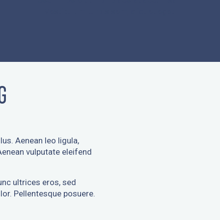
Sed in libero ut nibh placerat accumsan.
Vestibulum turpis sem, aliquet eget.
G
lus. Aenean leo ligula,
 Aenean vulputate eleifend
unc ultrices eros, sed
lor. Pellentesque posuere.