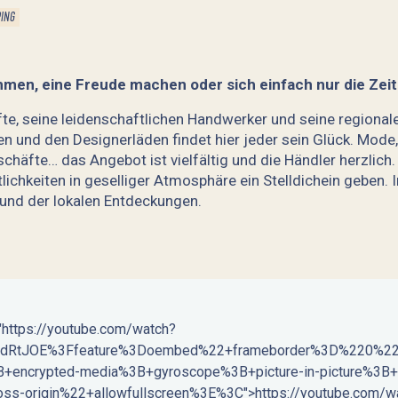
ING
hmen, eine Freude machen oder sich einfach nur die Z
äfte, seine leidenschaftlichen Handwerker und seine region
en und den Designerläden findet hier jeder sein Glück. Mode
schäfte… das Angebot ist vielfältig und die Händler herzlic
lichkeiten in geselliger Atmosphäre ein Stelldichein geben. 
und der lokalen Entdeckungen.
"https://youtube.com/watch?
dRtJOE%3Ffeature%3Doembed%22+frameborder%3D%220%22+a
B+encrypted-media%3B+gyroscope%3B+picture-in-picture%3B+w
oss-origin%22+allowfullscreen%3E%3C">https://youtube.com/w