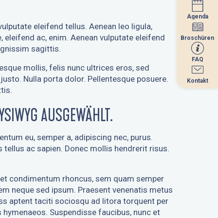
Agenda
Agenda
ulputate eleifend tellus. Aenean leo ligula,
e, eleifend ac, enim. Aenean vulputate eleifend
Broschüren
Broschüren
ignissim sagittis.
FAQ
FAQ
esque mollis, felis nunc ultrices eros, sed
justo. Nulla porta dolor. Pellentesque posuere.
Kontakt
Kontakt
tis.
WYSIWYG AUSGEWÄHLT.
entum eu, semper a, adipiscing nec, purus.
s tellus ac sapien. Donec mollis hendrerit risus.
eget condimentum rhoncus, sem quam semper
 sem neque sed ipsum. Praesent venenatis metus
ass aptent taciti sociosqu ad litora torquent per
os hymenaeos. Suspendisse faucibus, nunc et