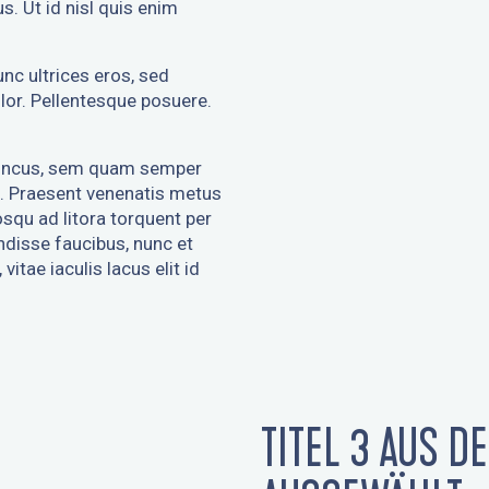
s. Ut id nisl quis enim
unc ultrices eros, sed
lor. Pellentesque posuere.
honcus, sem quam semper
m. Praesent venenatis metus
iosqu ad litora torquent per
disse faucibus, nunc et
vitae iaculis lacus elit id
TITEL 3 AUS 