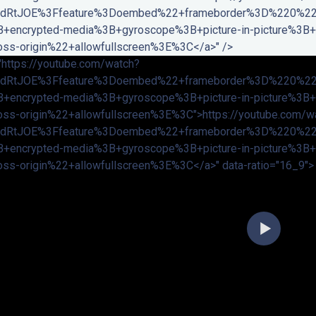
dRtJOE%3Ffeature%3Doembed%22+frameborder%3D%220%22+a
B+encrypted-media%3B+gyroscope%3B+picture-in-picture%3B+w
oss-origin%22+allowfullscreen%3E%3C</a>" />
"https://youtube.com/watch?
dRtJOE%3Ffeature%3Doembed%22+frameborder%3D%220%22+a
B+encrypted-media%3B+gyroscope%3B+picture-in-picture%3B+w
oss-origin%22+allowfullscreen%3E%3C">https://youtube.com/w
dRtJOE%3Ffeature%3Doembed%22+frameborder%3D%220%22+a
B+encrypted-media%3B+gyroscope%3B+picture-in-picture%3B+w
oss-origin%22+allowfullscreen%3E%3C</a>" data-ratio="16_9">