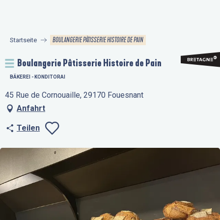
Aller
au
contenu
BOULANGERIE PÂTISSERIE HISTOIRE DE PAIN
Startseite
principal
Boulangerie Pâtisserie Histoire de Pain
BÄKEREI - KONDITORAI
45 Rue de Cornouaille, 29170 Fouesnant
Anfahrt
Teilen
Ajouter aux favo