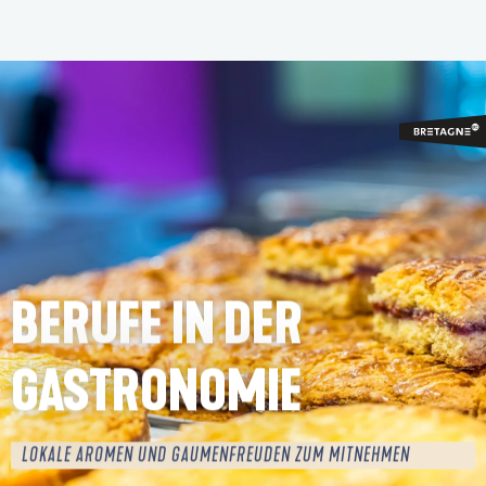
Aller
au
contenu
principal
BERUFE IN DER
GASTRONOMIE
LOKALE AROMEN UND GAUMENFREUDEN ZUM MITNEHMEN