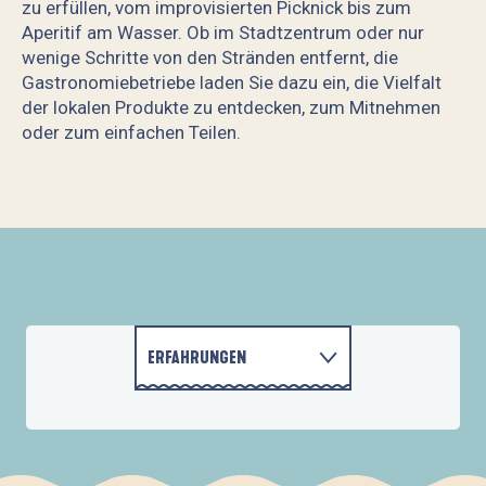
zu erfüllen, vom improvisierten Picknick bis zum
Aperitif am Wasser. Ob im Stadtzentrum oder nur
wenige Schritte von den Stränden entfernt, die
Gastronomiebetriebe laden Sie dazu ein, die Vielfalt
der lokalen Produkte zu entdecken, zum Mitnehmen
oder zum einfachen Teilen.
La Ferme de Guernalay
Le Pressoir Fouesnantais
RAVALEC Traiteur
ERFAHRUNGEN
DAS GLÉNAN-ARCHIPEL
AKTIVITÄTEN
UNTERKÜNFTE