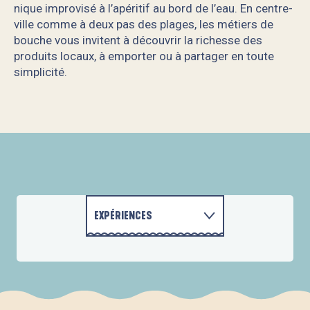
nique improvisé à l’apéritif au bord de l’eau. En centre-
ville comme à deux pas des plages, les métiers de
bouche vous invitent à découvrir la richesse des
produits locaux, à emporter ou à partager en toute
simplicité.
Les légumes de Mousterlin
La Cave Fouesnantaise
Poissonnerie CABIOCH & Fils
La Cave de Chris
La Ferme de Guernalay
Boulangerie Pâtisserie Histoire de Pain
EXPÉRIENCES
Plaisirs et Délices
Le Pressoir Fouesnantais
ACTIVITÉS ET LOISIRS
ACTIVITÉS
Maison Lozac'h
RAVALEC Traiteur
BPC Des Glénan
HÉBERGEMENTS
Nektar Beg-Meil