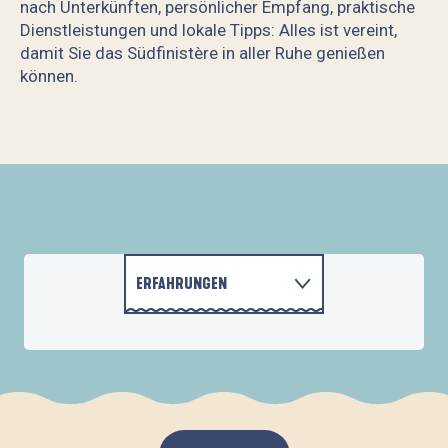
nach Unterkünften, persönlicher Empfang, praktische
Dienstleistungen und lokale Tipps: Alles ist vereint,
damit Sie das Südfinistère in aller Ruhe genießen
können.
L'Adresse, Patrick LE BERRE Immobilier
Agence Cailliau & Le Garo Immobilier
hoomy Location & Conciergerie
GB Conciergerie
Laforêt Immobilier Fouesnant
Alexandra Conciergerie
ERFAHRUNGEN
Les Transats Marines by CLG Immobilier
FISCH UND MEERESFRÜCHTE
AKTIVITÄTEN
UNTERKÜNFTE