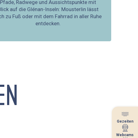
Pfade, Radwege und Aussichtspunkte mit
lick auf die Glénan-Inseln: Mousterlin lässt
ch zu Fuß oder mit dem Fahrrad in aller Ruhe
entdecken.
EN
Gezeiten
Gezeiten
Webcams
Webcams