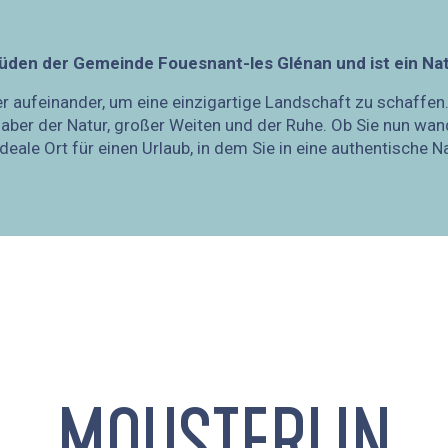
Süden der Gemeinde Fouesnant-les Glénan und ist ein Na
r aufeinander, um eine einzigartige Landschaft zu schaffen.
haber der Natur, großer Weiten und der Ruhe. Ob Sie nun wan
ideale Ort für einen Urlaub, in dem Sie in eine authentische 
MOUSTERLIN