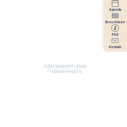
Agenda
Agenda
Broschüren
Broschüren
FAQ
FAQ
Kontakt
Kontakt
DER SUMPF VON
MOUSTERLIN
ME
DAS WEISSE MEER
RESTAURANTS