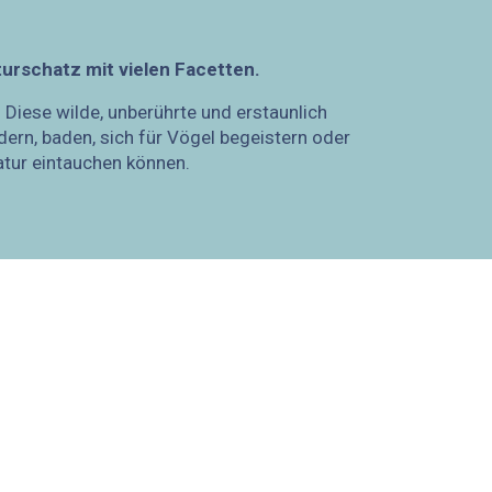
turschatz mit vielen Facetten.
 Diese wilde, unberührte und erstaunlich
dern, baden, sich für Vögel begeistern oder
Natur eintauchen können.