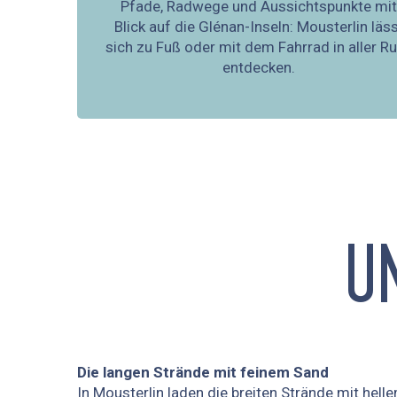
Pfade, Radwege und Aussichtspunkte mit
Blick auf die Glénan-Inseln: Mousterlin läs
sich zu Fuß oder mit dem Fahrrad in aller R
entdecken.
U
Die langen Strände mit feinem Sand
In Mousterlin laden die breiten Strände mit h