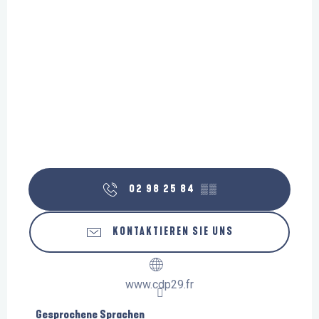
02 98 25 84
▒▒
KONTAKTIEREN SIE UNS
www.cdp29.fr
Gesprochene Sprachen
Gesprochene Sprachen