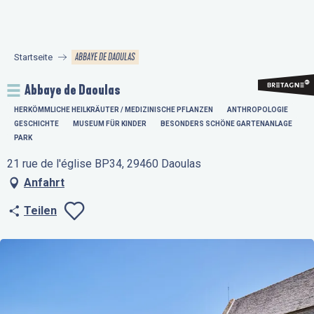
Aller
au
contenu
ABBAYE DE DAOULAS
Startseite
principal
Abbaye de Daoulas
HERKÖMMLICHE HEILKRÄUTER / MEDIZINISCHE PFLANZEN
ANTHROPOLOGIE
GESCHICHTE
MUSEUM FÜR KINDER
BESONDERS SCHÖNE GARTENANLAGE
PARK
21 rue de l'église BP34, 29460 Daoulas
Anfahrt
Teilen
Ajouter aux favo