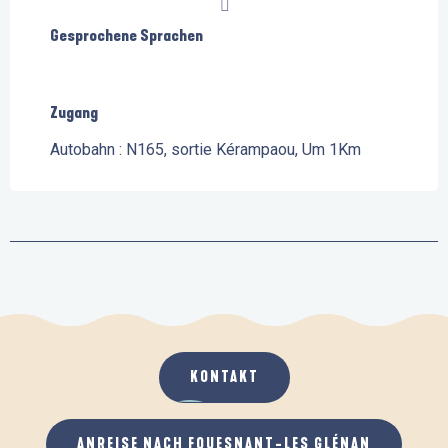
Gesprochene Sprachen
Gesprochene Sprachen
Zugang
Zugang
Autobahn : N165, sortie Kérampaou, Um 1Km
KONTAKT
ANREISE NACH FOUESNANT-LES GLÉNAN