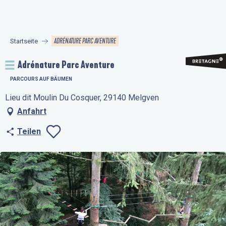
Aller
au
contenu
ADRÉNATURE PARC AVENTURE
Startseite
principal
Adrénature Parc Aventure
PARCOURS AUF BÄUMEN
Lieu dit Moulin Du Cosquer, 29140 Melgven
Anfahrt
Teilen
Ajouter aux favo