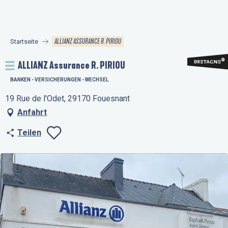
Aller
au
contenu
ALLIANZ ASSURANCE R. PIRIOU
Startseite
principal
ALLIANZ Assurance R. PIRIOU
BANKEN - VERSICHERUNGEN - WECHSEL
19 Rue de l'Odet, 29170 Fouesnant
Anfahrt
Teilen
Ajouter aux favo