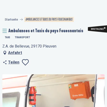
Aller
au
contenu
AMBULANCES ET TAXIS DU PAYS FOUESNANTAIS
Startseite
principal
Ambulances et Taxis du pays Fouesnantais
TAXI
TRANSPORT
Z.A. de Bellevue, 29170 Pleuven
Anfahrt
Teilen
Ajouter aux favo