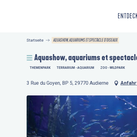
Aller
au
ENTDECK
contenu
principal
AQUASHOW, AQUARIUMS ET SPECTACLE D'OISEAUX
Startseite
Aquashow, aquariums et spectacl
THEMENPARK
TERRARIUM - AQUARIUM
ZOO - WILDPARK
3 Rue du Goyen, BP 5, 29770 Audierne
Anfahr