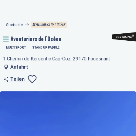
Aller
au
contenu
AVENTURIERS DE L'OCÉAN
Startseite
principal
Aventuriers de l'Océan
MULTISPORT
STAND UP PADDLE
1 Chemin de Kersentic Cap-Coz, 29170 Fouesnant
Anfahrt
Teilen
Ajouter aux favo