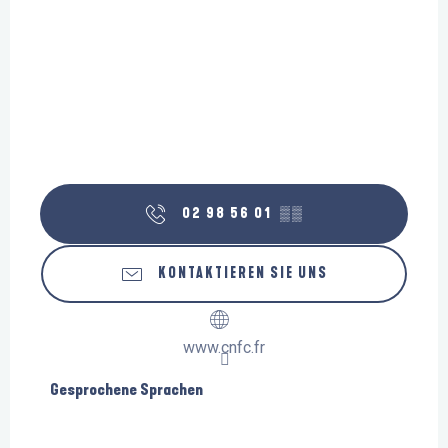
02 98 56 01
▒▒
KONTAKTIEREN SIE UNS
www.cnfc.fr
Gesprochene Sprachen
Gesprochene Sprachen