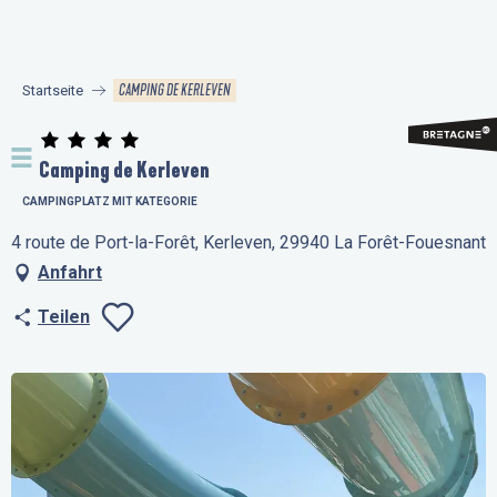
Aller
au
contenu
CAMPING DE KERLEVEN
Startseite
principal
Camping de Kerleven
CAMPINGPLATZ MIT KATEGORIE
4 route de Port-la-Forêt, Kerleven, 29940 La Forêt-Fouesnant
Anfahrt
Teilen
Ajouter aux favo