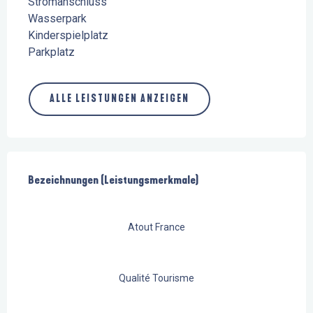
Stromanschluss
Wasserpark
Kinderspielplatz
Parkplatz
ALLE LEISTUNGEN ANZEIGEN
Leistungensmöglichkeiten
Bezeichnungen (Leistungsmerkmale)
Bezeichnungen (Leistungsmerkmale)
Atout France
Qualité Tourisme