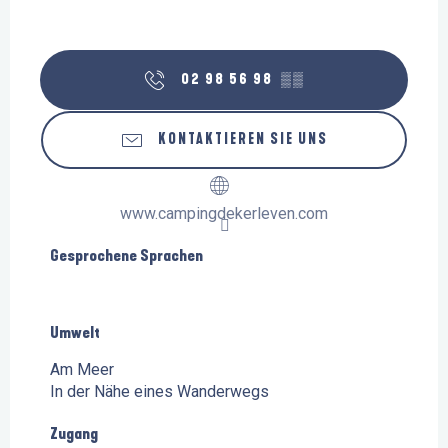
02 98 56 98
▒▒
KONTAKTIEREN SIE UNS
www.campingdekerleven.com
Gesprochene Sprachen
Gesprochene Sprachen
Umwelt
Umwelt
Am Meer
In der Nähe eines Wanderwegs
Zugang
Zugang