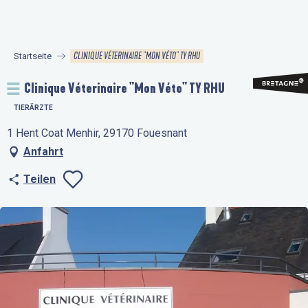
Aller
au
contenu
CLINIQUE VÉTERINAIRE "MON VÉTO" TY RHU
Startseite
principal
Clinique Véterinaire "Mon Véto" TY RHU
TIERÄRZTE
1 Hent Coat Menhir, 29170 Fouesnant
Anfahrt
Teilen
Ajouter aux favo