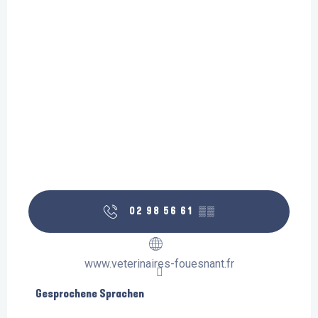
02 98 56 61
▒▒
www.veterinaires-fouesnant.fr
Gesprochene Sprachen
Gesprochene Sprachen