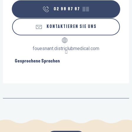
02 98 87 87
▒▒
KONTAKTIEREN SIE UNS
fouesnant.districlubmedical.com
Gesprochene Sprachen
Gesprochene Sprachen