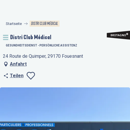
Aller
au
contenu
DISTRI CLUB MÉDICAL
Startseite
principal
Distri Club Médical
GESUNDHEITSDIENST - PERSÖNLICHE ASSISTENZ
24 Route de Quimper, 29170 Fouesnant
Anfahrt
Teilen
Ajouter aux favo