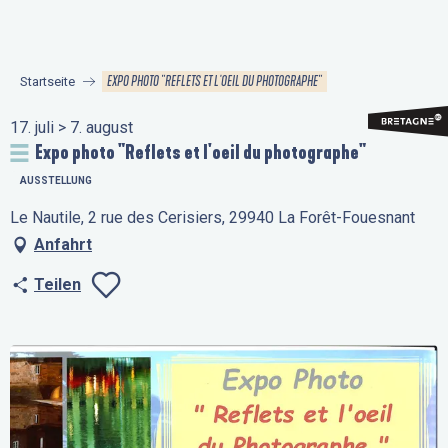
Aller
au
contenu
EXPO PHOTO "REFLETS ET L'OEIL DU PHOTOGRAPHE"
Startseite
principal
17. juli > 7. august
Expo photo "Reflets et l'oeil du photographe"
AUSSTELLUNG
Le Nautile, 2 rue des Cerisiers, 29940 La Forêt-Fouesnant
Anfahrt
Teilen
Ajouter aux favo