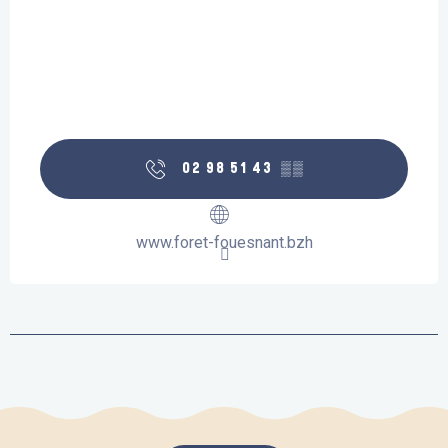
02 98 51 43
▒▒
www.foret-fouesnant.bzh