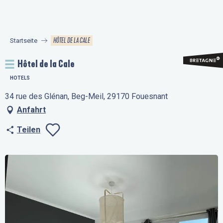
Aller
au
contenu
HÔTEL DE LA CALE
Startseite
principal
Hôtel de la Cale
HOTELS
34 rue des Glénan, Beg-Meil, 29170 Fouesnant
Anfahrt
Teilen
Ajouter aux favo