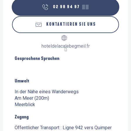
02 98 94 97
▒▒
KONTAKTIEREN SIE UNS
hoteldelacalebegmeil.fr
Gesprochene Sprachen
Gesprochene Sprachen
Umwelt
Umwelt
In der Nähe eines Wanderwegs
Am Meer
(200m)
Meerblick
Zugang
Zugang
Öffentlicher Transport : Ligne 942 vers Quimper