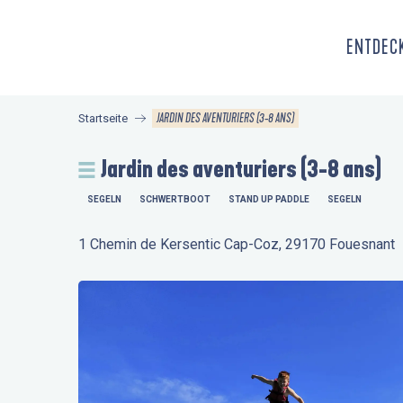
Aller
au
ENTDECK
contenu
principal
JARDIN DES AVENTURIERS (3-8 ANS)
Startseite
Jardin des aventuriers (3-8 ans)
SEGELN
SCHWERTBOOT
STAND UP PADDLE
SEGELN
1 Chemin de Kersentic Cap-Coz, 29170 Fouesnant