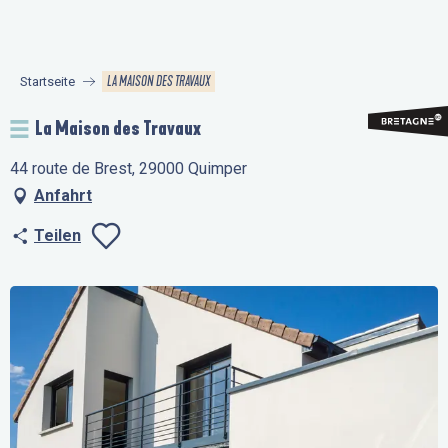
Aller
au
contenu
LA MAISON DES TRAVAUX
Startseite
principal
La Maison des Travaux
44 route de Brest, 29000 Quimper
Anfahrt
Teilen
Ajouter aux favo