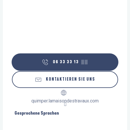
06 33 33 13
▒▒
KONTAKTIEREN SIE UNS
quimper.lamaisondestravaux.com
Gesprochene Sprachen
Gesprochene Sprachen