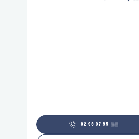
02 98 07 95
▒▒