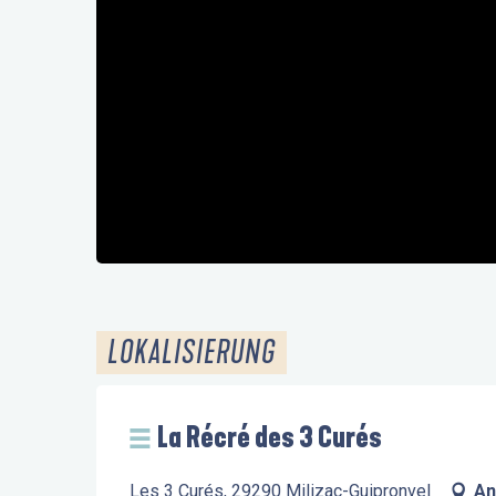
LOKALISIERUNG
La Récré des 3 Curés
Les 3 Curés, 29290 Milizac-Guipronvel
An