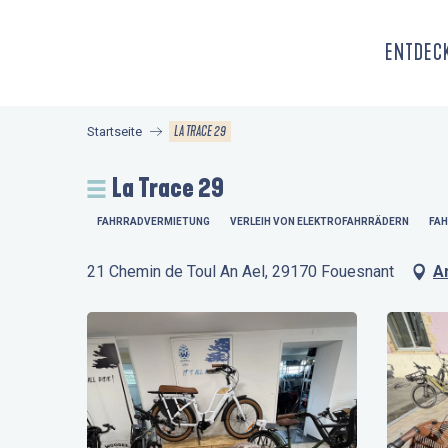
Aller
au
ENTDECK
contenu
principal
LA TRACE 29
Startseite
La Trace 29
FAHRRADVERMIETUNG
VERLEIH VON ELEKTROFAHRRÄDERN
FA
21 Chemin de Toul An Ael, 29170 Fouesnant
A