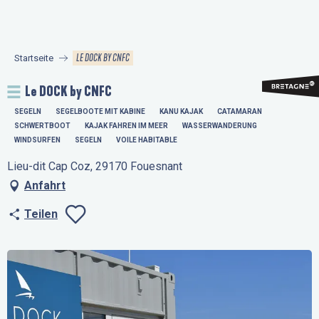
Aller
au
contenu
LE DOCK BY CNFC
Startseite
principal
Le DOCK by CNFC
SEGELN
SEGELBOOTE MIT KABINE
KANU KAJAK
CATAMARAN
SCHWERTBOOT
KAJAK FAHREN IM MEER
WASSERWANDERUNG
WINDSURFEN
SEGELN
VOILE HABITABLE
Lieu-dit Cap Coz, 29170 Fouesnant
Anfahrt
Teilen
Ajouter aux favo