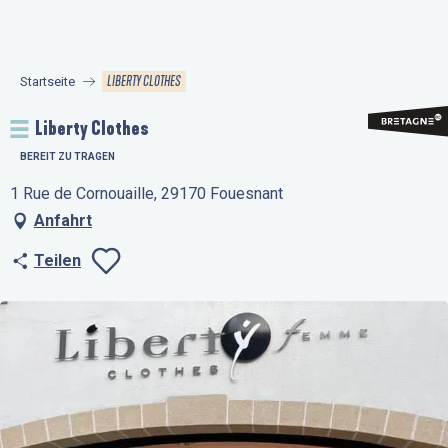
Aller
au
contenu
LIBERTY CLOTHES
Startseite
principal
Liberty Clothes
BEREIT ZU TRAGEN
1 Rue de Cornouaille, 29170 Fouesnant
Anfahrt
Teilen
Ajouter aux favo