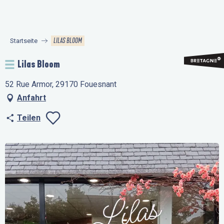
Aller
au
contenu
LILAS BLOOM
Startseite
principal
Lilas Bloom
52 Rue Armor, 29170 Fouesnant
Anfahrt
Teilen
Ajouter aux favo