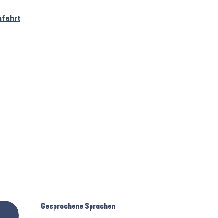
nfahrt
Gesprochene Sprachen
Gesprochene Sprachen