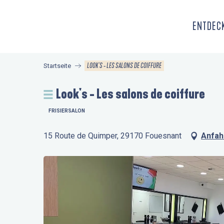
Aller
au
ENTDECK
contenu
principal
LOOK'S - LES SALONS DE COIFFURE
Startseite
Look's - Les salons de coiffure
FRISIERSALON
15 Route de Quimper, 29170 Fouesnant
Anfah