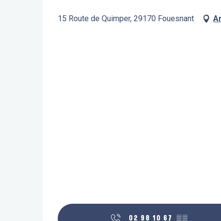
15 Route de Quimper, 29170 Fouesnant
A
02 98 10 67
▒▒