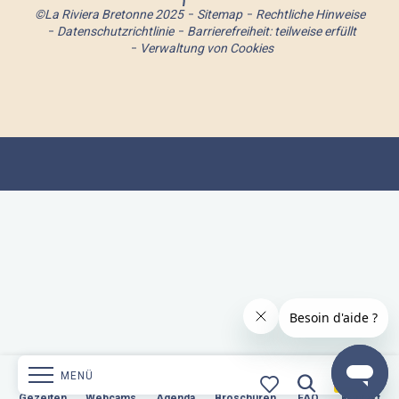
©La Riviera Bretonne 2025
Sitemap
Rechtliche Hinweise
Datenschutzrichtlinie
Barrierefreiheit: teilweise erfüllt
Verwaltung von Cookies
MENÜ
n
Webcams
Gezeiten
Webcams
Agenda
Broschüren
Agenda
Broschüren
FAQ
Kontakt
FAQ
Kontakt