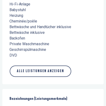
Hi-Fi-Anlage
Babystuhl
Heizung
Cheminée/poêle
Bettwäsche und Handtücher inklusive
Bettwäsche inklusive
Backofen
Private Waschmaschine
Geschirrspülmaschine
DVD
ALLE LEISTUNGEN ANZEIGEN
Leistungensmöglichkeiten
Bezeichnungen (Leistungsmerkmale)
Bezeichnungen (Leistungsmerkmale)