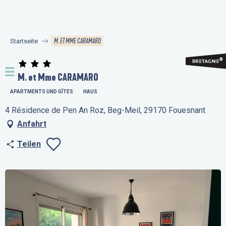
Aller
au
contenu
M. ET MME CARAMARO
Startseite
principal
M. et Mme CARAMARO
APARTMENTS UND GÎTES
HAUS
4 Résidence de Pen An Roz, Beg-Meil, 29170 Fouesnant
Anfahrt
Teilen
Ajouter aux favo