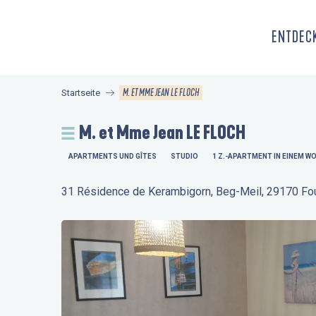
Aller
au
ENTDECK
contenu
principal
M. ET MME JEAN LE FLOCH
Startseite
M. et Mme Jean LE FLOCH
APARTMENTS UND GÎTES
STUDIO
1 Z.-APARTMENT IN EINEM W
31 Résidence de Kerambigorn, Beg-Meil, 29170 Fo