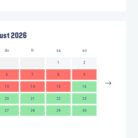
ust 2026
do
fr
sa
so
mo
d
1
2
6
7
8
9
7
13
14
15
16
14
1
20
21
22
23
21
2
27
28
29
30
28
2