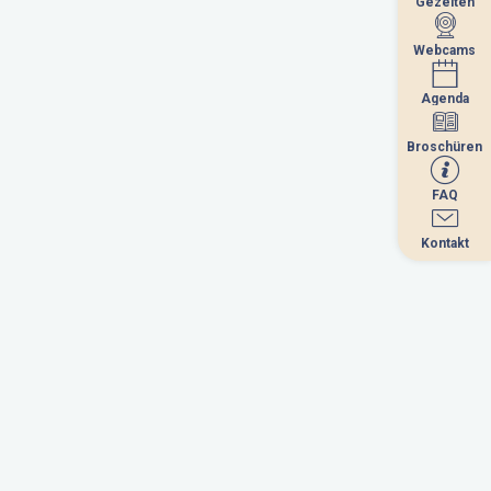
Gezeiten
Gezeiten
Webcams
Webcams
Agenda
Agenda
September 2026
Broschüren
Broschüren
i
mi
do
fr
sa
so
FAQ
FAQ
1
2
3
4
5
6
Kontakt
Kontakt
8
9
10
11
12
13
5
16
17
18
19
20
2
23
24
25
26
27
9
30