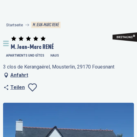
Aller
au
contenu
M. JEAN-MARC RENÉ
Startseite
principal
M. Jean-Marc RENÉ
APARTMENTS UND GÎTES
HAUS
3 clos de Kerangaërel, Mousterlin, 29170 Fouesnant
Anfahrt
Teilen
Ajouter aux favo