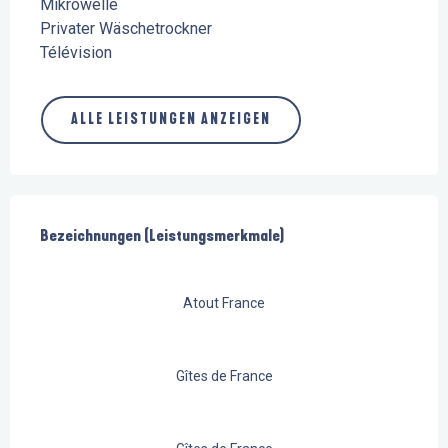
Mikrowelle
Privater Wäschetrockner
Télévision
ALLE LEISTUNGEN ANZEIGEN
Leistungensmöglichkeiten
Bezeichnungen (Leistungsmerkmale)
Bezeichnungen (Leistungsmerkmale)
Atout France
Gîtes de France