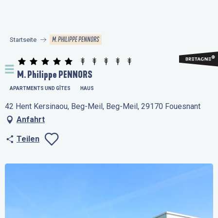
Aller
au
contenu
M. PHILIPPE PENNORS
Startseite
principal
M. Philippe PENNORS
APARTMENTS UND GÎTES
HAUS
42 Hent Kersinaou, Beg-Meil, Beg-Meil, 29170 Fouesnant
Anfahrt
Teilen
Ajouter aux favo