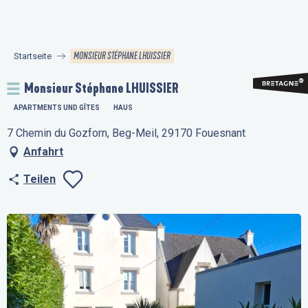
Aller
au
contenu
MONSIEUR STÉPHANE LHUISSIER
Startseite
principal
Monsieur Stéphane LHUISSIER
APARTMENTS UND GÎTES
HAUS
7 Chemin du Gozforn, Beg-Meil, 29170 Fouesnant
Anfahrt
Teilen
Ajouter aux favo