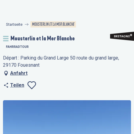
Aller
au
contenu
MOUSTERLIN ET LA MER BLANCHE
Startseite
principal
Mousterlin et la Mer Blanche
FAHRRADTOUR
Départ : Parking du Grand Large 50 route du grand large,
29170 Fouesnant
Anfahrt
Teilen
Ajouter aux favo