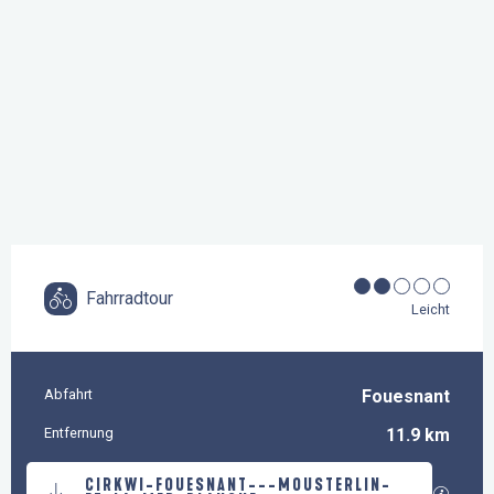
Fahrradtour
Leicht
Abfahrt
Fouesnant
Praktische Informationen
Entfernung
11.9 km
Dokumentation
CIRKWI-FOUESNANT---MOUSTERLIN-
Mit GP