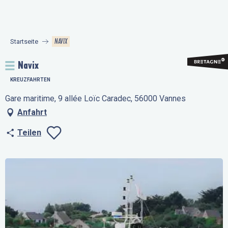
Aller
au
contenu
NAVIX
Startseite
principal
Navix
KREUZFAHRTEN
Gare maritime, 9 allée Loïc Caradec, 56000 Vannes
Anfahrt
Teilen
Ajouter aux favo