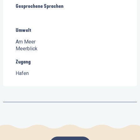
Gesprochene Sprachen
Gesprochene Sprachen
Umwelt
Umwelt
Am Meer
Meerblick
Zugang
Zugang
Hafen