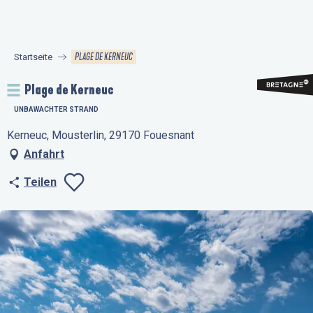
Aller
au
contenu
PLAGE DE KERNEUC
Startseite
principal
Plage de Kerneuc
UNBAWACHTER STRAND
Kerneuc, Mousterlin, 29170 Fouesnant
Anfahrt
Teilen
Ajouter aux favo