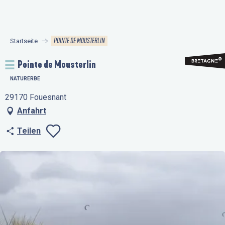
Aller
au
contenu
POINTE DE MOUSTERLIN
Startseite
principal
Pointe de Mousterlin
NATURERBE
29170 Fouesnant
Anfahrt
Teilen
Ajouter aux favo