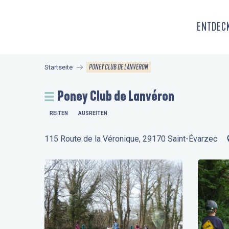
Aller
au
ENTDECK
contenu
principal
PONEY CLUB DE LANVÉRON
Startseite
Poney Club de Lanvéron
REITEN
AUSREITEN
115 Route de la Véronique, 29170 Saint-Évarzec