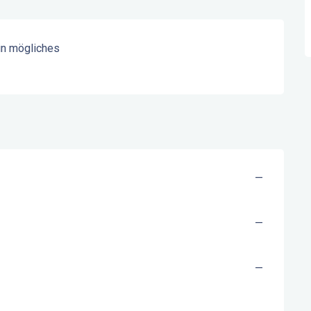
in mögliches
—
—
—