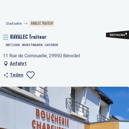
Aller
au
contenu
RAVALEC TRAITEUR
Startseite
principal
RAVALEC Traiteur
METZGER - WURSTWAREN - CATERER
11 Rue de Cornouaille, 29950 Bénodet
Anfahrt
Teilen
Ajouter aux favo