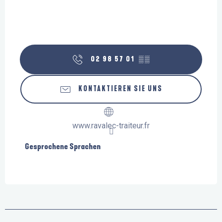
02 98 57 01
▒▒
KONTAKTIEREN SIE UNS
www.ravalec-traiteur.fr
Gesprochene Sprachen
Gesprochene Sprachen