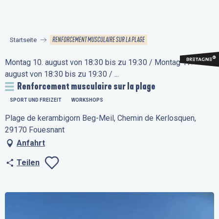
Aller
au
contenu
RENFORCEMENT MUSCULAIRE SUR LA PLAGE
Startseite
principal
Montag 10. august von 18:30 bis zu 19:30 / Montag 17.
august von 18:30 bis zu 19:30 / ...
Renforcement musculaire sur la plage
SPORT UND FREIZEIT
WORKSHOPS
Plage de kerambigorn Beg-Meil, Chemin de Kerlosquen,
29170 Fouesnant
Anfahrt
Teilen
Ajouter aux favo