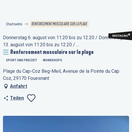
Aller
au
contenu
RENFORCEMENT MUSCULAIRE SUR LA PLAGE
Startseite
principal
Donnerstag 6. august von 11:20 bis zu 12:20 / Donnerstag
13. august von 11:20 bis zu 12:20 / ...
Renforcement musculaire sur la plage
SPORT UND FREIZEIT
WORKSHOPS
Plage du Cap-Coz Beg-Meil, Avenue de la Pointe du Cap
Coz, 29170 Fouesnant
Anfahrt
Teilen
Ajouter aux favo