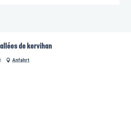
 allées de kervihan
t
Anfahrt