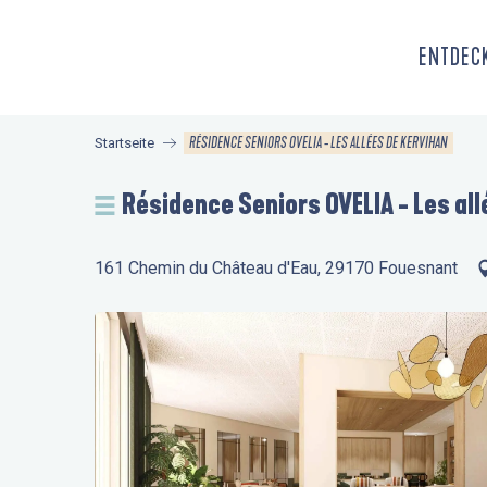
Aller
au
ENTDECK
contenu
principal
RÉSIDENCE SENIORS OVELIA - LES ALLÉES DE KERVIHAN
Startseite
Résidence Seniors OVELIA - Les all
161 Chemin du Château d'Eau, 29170 Fouesnant