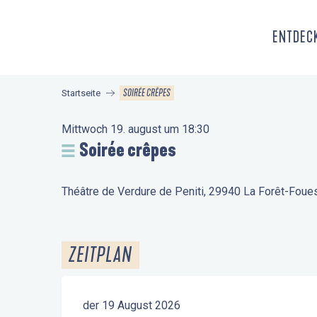
Aller
au
ENTDECK
contenu
principal
SOIRÉE CRÊPES
Startseite
Mittwoch 19. august um 18:30
Soirée crêpes
Théâtre de Verdure de Peniti, 29940 La Forêt-Foue
ZEITPLAN
der 19 August 2026