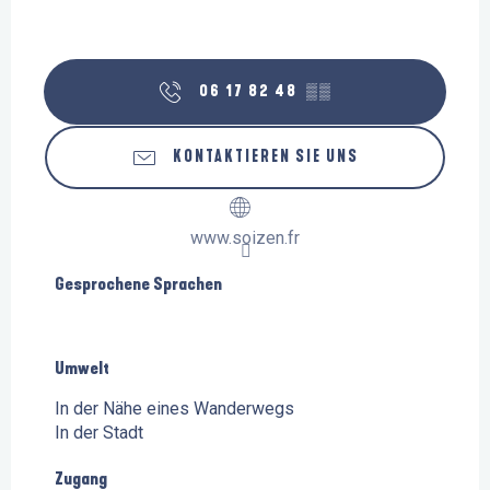
06 17 82 48
▒▒
KONTAKTIEREN SIE UNS
www.soizen.fr
Gesprochene Sprachen
Gesprochene Sprachen
Umwelt
Umwelt
In der Nähe eines Wanderwegs
In der Stadt
Zugang
Zugang