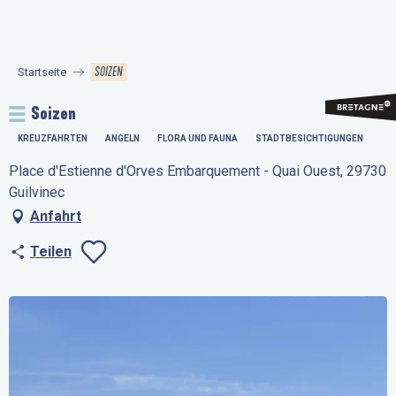
Aller
au
contenu
SOIZEN
Startseite
principal
Soizen
KREUZFAHRTEN
ANGELN
FLORA UND FAUNA
STADTBESICHTIGUNGEN
Place d'Estienne d'Orves Embarquement - Quai Ouest, 29730
Guilvinec
Anfahrt
Teilen
Ajouter aux favo