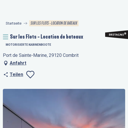
Aller
au
contenu
SUR LES FLOTS - LOCATION DE BATEAUX
Startseite
principal
Sur les Flots - Location de bateaux
MOTORISIERTE KABINENBOOTE
Port de Sainte-Marine, 29120 Combrit
Anfahrt
Teilen
Ajouter aux favo