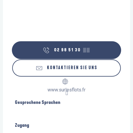
02 98 51 30
▒▒
KONTAKTIEREN SIE UNS
www.surlesflots.fr
Gesprochene Sprachen
Gesprochene Sprachen
Zugang
Zugang