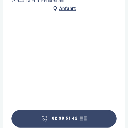
29940 La Forêt-Fouesnant
Anfahrt
02 98 51 42
▒▒