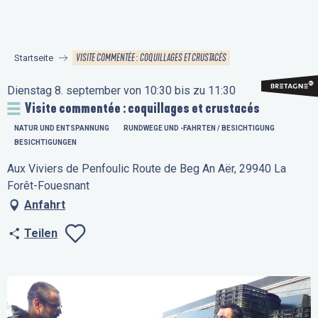
Aller
au
contenu
VISITE COMMENTÉE : COQUILLAGES ET CRUSTACÉS
Startseite
principal
Dienstag 8. september von 10:30 bis zu 11:30
Visite commentée : coquillages et crustacés
NATUR UND ENTSPANNUNG
RUNDWEGE UND -FAHRTEN / BESICHTIGUNG
BESICHTIGUNGEN
Aux Viviers de Penfoulic Route de Beg An Aër, 29940 La
Forêt-Fouesnant
Anfahrt
Teilen
Ajouter aux favo