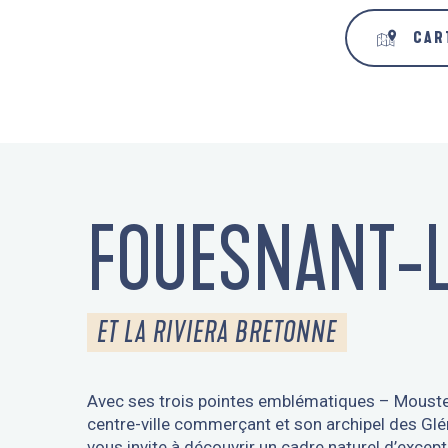
CAR
FOUESNANT-L
ET LA RIVIERA BRETONNE
Avec ses trois pointes emblématiques – Mouster
centre-ville commerçant et son archipel des Glén
vous invite à découvrir un cadre naturel d’excepti