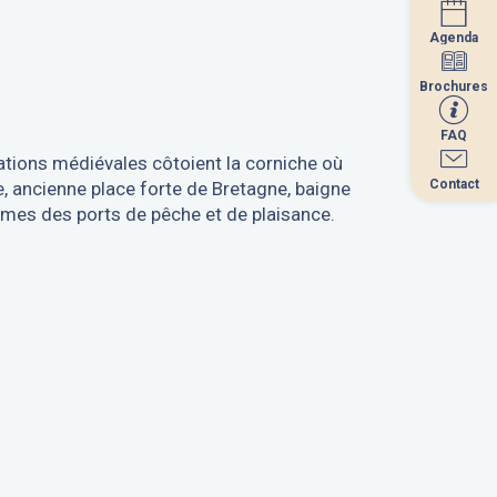
Agenda
Agenda
Brochures
Brochures
FAQ
FAQ
ations médiévales côtoient la corniche où
Contact
Contact
ose, ancienne place forte de Bretagne, baigne
mes des ports de pêche et de plaisance.