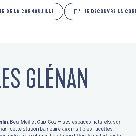
TE DE LA CORNOUAILLE
JE DÉCOUVRE LA COR
ES GLÉNAN
lin, Beg-Meil et Cap-Coz – ses espaces naturels, son
an, cette station balnéaire aux multiples facettes
on entre terre et mer. La station littorale séduit par la