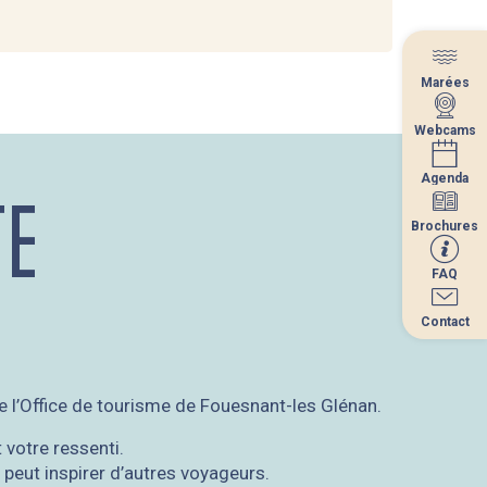
Marées
Marées
Webcams
Webcams
Agenda
Agenda
TE
Brochures
Brochures
FAQ
FAQ
Contact
Contact
e l’Office de tourisme de Fouesnant-les Glénan.
 votre ressenti.
 peut inspirer d’autres voyageurs.