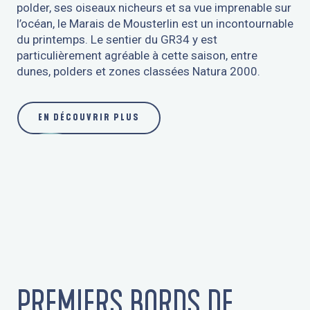
polder, ses oiseaux nicheurs et sa vue imprenable sur
7
l’océan, le Marais de Mousterlin est un incontournable
RÉSERVER UNE PREMIÈRE CROISIÈRE
du printemps. Le sentier du GR34 y est
particulièrement agréable à cette saison, entre
8
dunes, polders et zones classées Natura 2000.
PARTICIPER À UNE SÉANCE BIEN-ÊTRE
9
EN DÉCOUVRIR PLUS
FAIRE UNE SESSION SHOPPING
PREMIERS BORDS DE