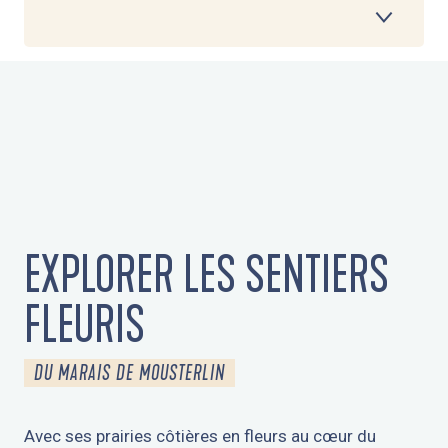
1
EXPLORER LES SENTIERS FLEURIS
2
S’INITIER AUX ACTIVITÉS NAUTIQUES
3
SE PROMENER DANS LE BOIS DE
PENFOULIC
EXPLORER LES SENTIERS
4
TESTER LA PÊCHE À PIED
FLEURIS
5
FAIRE UNE BALADE EN VÉLO
DU MARAIS DE MOUSTERLIN
6
VISITER LES MARCHÉS
Avec ses prairies côtières en fleurs au cœur du