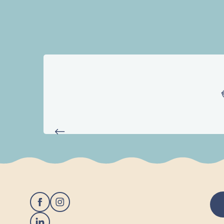
Cirque Magic Show
Concert de chants de marins - Les Gabiers de l'Odet
Expo photo "Reflets et l'oeil du photographe"
Escale des arts : expositions de Bastien Courtay et Joane Ch
Le Fil des Pépites !
Exposition de l'association Libre Pinceau
EXPÉR
Escale des arts
Concours populaire de pétanque le mercredi après-midi