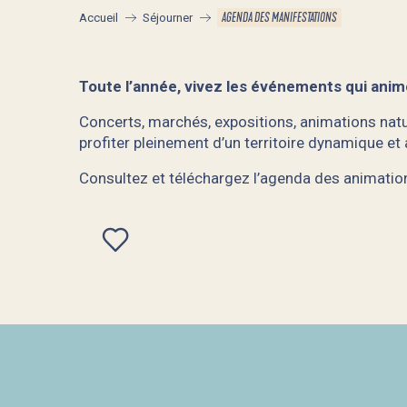
AGENDA DES MANIFESTATIONS
Accueil
Séjourner
Toute l’année, vivez les événements qui anim
Concerts, marchés, expositions, animations natur
profiter pleinement d’un territoire dynamique et
Consultez et téléchargez l’agenda des animatio
Ajouter aux favoris
L'été sportif
Remontée de l'Odet en dériveurs et petits quillards de sport
Don du sang
Butte du Fort : The Romance of Lady Gaga & Loveboat (1ère pa