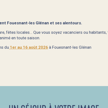
ent Fouesnant-les Glénan et ses alentours.
e, fêtes locales… Que vous soyez vacanciers ou habitants, t
 animé en toute saison.
ns du
1er au 16 août 2026
à Fouesnant-les Glénan
rtie) - Concerts gratuits