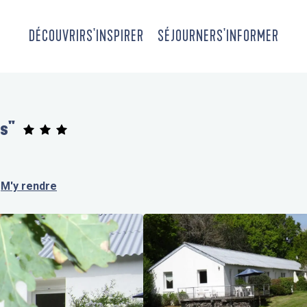
DÉCOUVRIR
S'INSPIRER
SÉJOURNER
S'INFORMER
ts"
M'y rendre