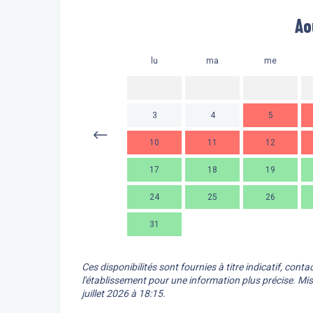
Ao
lu
ma
me
3
4
5
10
11
12
17
18
19
24
25
26
31
Ces disponibilités sont fournies à titre indicatif, conta
l'établissement pour une information plus précise.
Mis
juillet 2026 à 18:15.