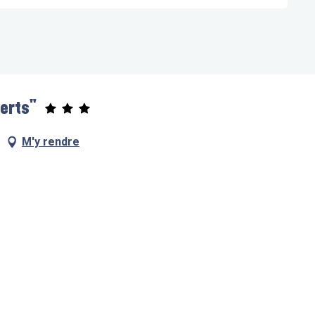
erts"
M'y rendre