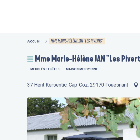
Aller
au
contenu
principal
MME MARIE-HÉLÈNE JAN "LES PIVERTS"
Accueil
Mme Marie-Hélène JAN "Les Piver
MEUBLÉS ET GÎTES
MAISON MITOYENNE
37 Hent Kersentic, Cap-Coz, 29170 Fouesnant