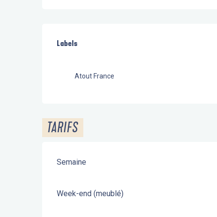
Offres de prestations
Labels
Labels
Atout France
TARIFS
Semaine
Week-end (meublé)