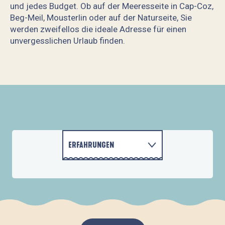
und jedes Budget. Ob auf der Meeresseite in Cap-Coz,
Beg-Meil, Mousterlin oder auf der Naturseite, Sie
werden zweifellos die ideale Adresse für einen
unvergesslichen Urlaub finden.
Hôtel de la Cale
Appart'hôtel la Ferme de Vur Ven
Hôtel - Restaurant de la Pointe du Cap-Coz
Manoir du Stang
Manoir du Moustoir, Hôtel Les Empreintes
Hôtel - Restaurant Belle-Vue
ERFAHRUNGEN
WEBCAMS
AKTIVITÄTEN
UNTERKÜNFTE